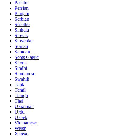
Pashto
Persian
Punjabi
Serbian
Sesotho
Sinhala
Slovak
Slovenian
Somali
Samoan
Scots Gaelic
Shona
Sindhi
Sundanese
Swahili
Tajik
Tamil
Telugu
Thai
Ukrainian
Urdu
Uzbek
Vietnamese
Welsh
Xhosa