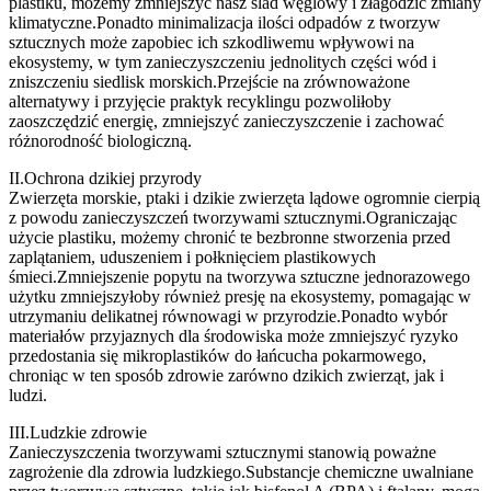
plastiku, możemy zmniejszyć nasz ślad węglowy i złagodzić zmiany
klimatyczne.Ponadto minimalizacja ilości odpadów z tworzyw
sztucznych może zapobiec ich szkodliwemu wpływowi na
ekosystemy, w tym zanieczyszczeniu jednolitych części wód i
zniszczeniu siedlisk morskich.Przejście na zrównoważone
alternatywy i przyjęcie praktyk recyklingu pozwoliłoby
zaoszczędzić energię, zmniejszyć zanieczyszczenie i zachować
różnorodność biologiczną.
II.Ochrona dzikiej przyrody
Zwierzęta morskie, ptaki i dzikie zwierzęta lądowe ogromnie cierpią
z powodu zanieczyszczeń tworzywami sztucznymi.Ograniczając
użycie plastiku, możemy chronić te bezbronne stworzenia przed
zaplątaniem, uduszeniem i połknięciem plastikowych
śmieci.Zmniejszenie popytu na tworzywa sztuczne jednorazowego
użytku zmniejszyłoby również presję na ekosystemy, pomagając w
utrzymaniu delikatnej równowagi w przyrodzie.Ponadto wybór
materiałów przyjaznych dla środowiska może zmniejszyć ryzyko
przedostania się mikroplastików do łańcucha pokarmowego,
chroniąc w ten sposób zdrowie zarówno dzikich zwierząt, jak i
ludzi.
III.Ludzkie zdrowie
Zanieczyszczenia tworzywami sztucznymi stanowią poważne
zagrożenie dla zdrowia ludzkiego.Substancje chemiczne uwalniane