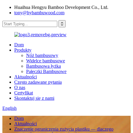
Huaihua Hengyu Bamboo Development Co., Ltd.
tony@hybambuwood.com
Dom
Produkty
Nóż bambusowy
Widelce bambusowe
Bambusowa łyżka
Pałeczki Bambusowe
Aktualności
Często zadawane pytania
O nas
Certyfikat
Skontaktuj się z nami
English
Dom
Aktualności
Znaczenie ograniczenia zużycia plastiku — dlaczego