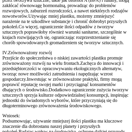
przez tworzywa sztuczne, takie jak bisfenol A (BPA) i ftalany, mogą
zakłócać równowagę hormonalną, prowadząc do problemów
rozwojowych, zaburzeń rozrodczości, a nawet niektórych rodzajów
nowotworów.Używając mniej plastiku, możemy zmniejszyć
narażenie na te szkodliwe substancje i chronić dobrobyt przyszłych
pokoleń.Co więcej, ograniczenie ilości odpadów z tworzyw
sztucznych poprawiłoby również warunki sanitarne, szczególnie w
krajach rozwijających się, ograniczając rozprzestrzenianie się
chorób spowodowanych gromadzeniem się tworzyw sztucznych.
IV.Zrównoważony rozwój
Przejście do społeczeństwa o niskiej zawartości plastiku promuje
zrównoważony rozwój na wielu frontach.Zachęca do innowacji i
przedsiębiorczości w opracowywaniu ekologicznych alternatyw,
tworząc nowe możliwości zatrudnienia i napędzając wzrost
gospodarczy.Inwestując w zrównoważone praktyki, firmy mogą
poprawić reputację swojej marki i przyciągnąć konsumentów
dbających o środowisko.Dodatkowo ograniczenie zużycia tworzyw
sztucznych sprzyja kulturze odpowiedzialnej konsumpcji, inspirując
jednostki do świadomych wyborów, które przyczyniają się do
długoterminowego zrównoważenia środowiskowego.
Wniosek:
Podsumowując, używanie mniejszej ilości plastiku ma kluczowe
znaczenie dla dobrostanu naszej planety i przyszłych
pokoleń.Badając wpływ na środowisko, ochronę dzikiej przyrody,