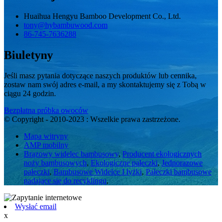
Huaihua Hengyu Bamboo Development Co., Ltd.
tony@hybambuwood.com
86-745-7636288
Biuletyny
Jeśli masz pytania dotyczące naszych produktów lub cennika,
zostaw nam swój adres e-mail, a my skontaktujemy się z Tobą w
ciągu 24 godzin.
Bezpłatna próbka owoców
© Copyright - 2010-2023 : Wszelkie prawa zastrzeżone.
Mapa witryny
AMP mobilny
Brązowy widelec bambusowy
,
Producent ekologicznych
noży bambusowych
,
Ekologiczne pałeczki
,
Jednorazowe
pałeczki
,
Bambusowe Widelce I łyżki
,
Pałeczki bambusowe
nadające się do recyklingu
,
Wysłać email
x