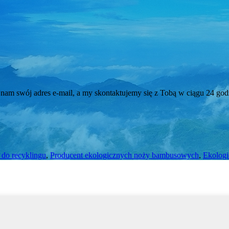
 nam swój adres e-mail, a my skontaktujemy się z Tobą w ciągu 24 god
 do recyklingu
,
Producent ekologicznych noży bambusowych
,
Ekologi