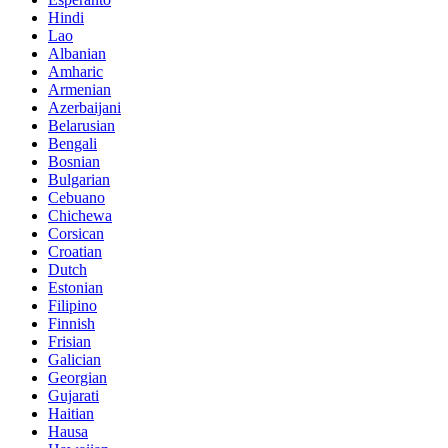
Hindi
Lao
Albanian
Amharic
Armenian
Azerbaijani
Belarusian
Bengali
Bosnian
Bulgarian
Cebuano
Chichewa
Corsican
Croatian
Dutch
Estonian
Filipino
Finnish
Frisian
Galician
Georgian
Gujarati
Haitian
Hausa