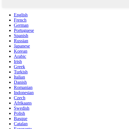
English
French
German
Portuguese
Spanish
Russian
Japanese
Korean
Arabic
Irish
Greek
Turkish
Italian
Danish
Romanian
Indonesian
Czech
Afrikaans
Swedish
Polish
Basque
Catalan
Esperanto