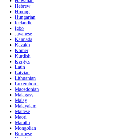
Hawaiian
Hebrew
Hmong
Hungarian
Icelandic
Igbo
Javanese
Kannada
Kazakh
Khmer
Kurdish
Kyrgyz
Latin
Latvian
Lithuanian
Luxembou..
Macedonian
Malagasy
Malay
Malayalam
Maltese
Maori
Marathi
Mongolian
Burmese