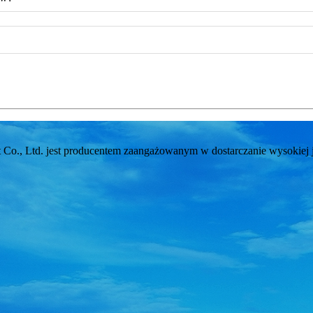
., Ltd. jest producentem zaangażowanym w dostarczanie wysokiej ja