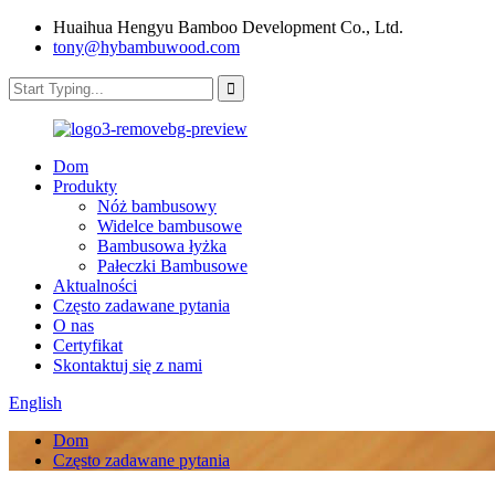
Huaihua Hengyu Bamboo Development Co., Ltd.
tony@hybambuwood.com
Dom
Produkty
Nóż bambusowy
Widelce bambusowe
Bambusowa łyżka
Pałeczki Bambusowe
Aktualności
Często zadawane pytania
O nas
Certyfikat
Skontaktuj się z nami
English
Dom
Często zadawane pytania