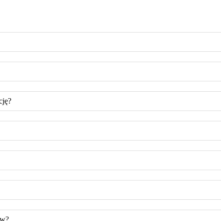
cję?
ów?