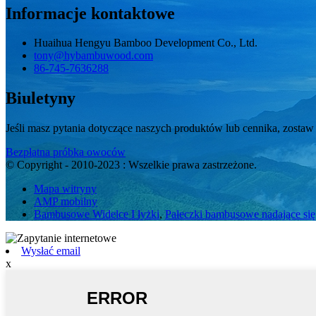
Informacje kontaktowe
Huaihua Hengyu Bamboo Development Co., Ltd.
tony@hybambuwood.com
86-745-7636288
Biuletyny
Jeśli masz pytania dotyczące naszych produktów lub cennika, zostaw
Bezpłatna próbka owoców
© Copyright - 2010-2023 : Wszelkie prawa zastrzeżone.
Mapa witryny
AMP mobilny
Bambusowe Widelce I łyżki
,
Pałeczki bambusowe nadające się
Wysłać email
x