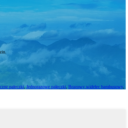
zin.
czne pałeczki
,
Jednorazowe pałeczki
,
Brązowy widelec bambusowy
,