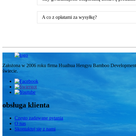
A co z opłatami za wysyłkę?
Założona w 2006 roku firma Huaihua Hengyu Bamboo Development Co
świecie.
obsługa klienta
Często zadawane pytania
O nas
Skontaktuj się z nami