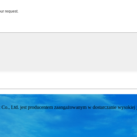
., Ltd. jest producentem zaangażowanym w dostarczanie wysokiej ja