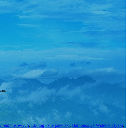
zin.
ży bambusowych
,
Ekologiczne pałeczki
,
Bambusowe Widelce I łyżki
,