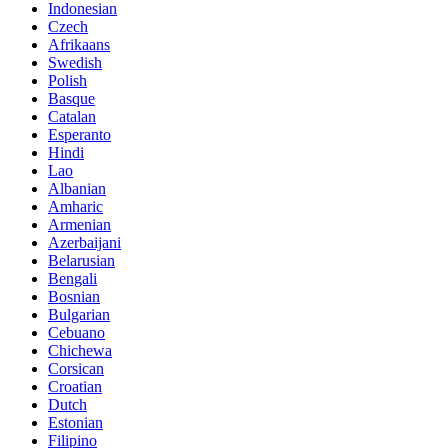
Indonesian
Czech
Afrikaans
Swedish
Polish
Basque
Catalan
Esperanto
Hindi
Lao
Albanian
Amharic
Armenian
Azerbaijani
Belarusian
Bengali
Bosnian
Bulgarian
Cebuano
Chichewa
Corsican
Croatian
Dutch
Estonian
Filipino