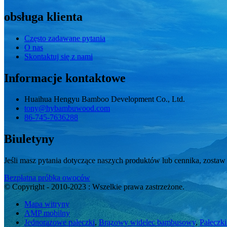
obsługa klienta
Często zadawane pytania
O nas
Skontaktuj się z nami
Informacje kontaktowe
Huaihua Hengyu Bamboo Development Co., Ltd.
tony@hybambuwood.com
86-745-7636288
Biuletyny
Jeśli masz pytania dotyczące naszych produktów lub cennika, zostaw
Bezpłatna próbka owoców
© Copyright - 2010-2023 : Wszelkie prawa zastrzeżone.
Mapa witryny
AMP mobilny
Jednorazowe pałeczki
,
Brązowy widelec bambusowy
,
Pałeczk