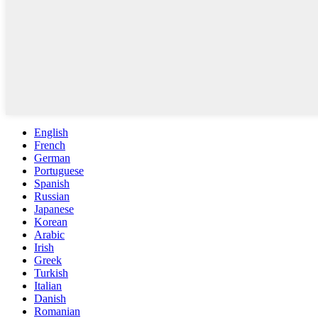
English
French
German
Portuguese
Spanish
Russian
Japanese
Korean
Arabic
Irish
Greek
Turkish
Italian
Danish
Romanian