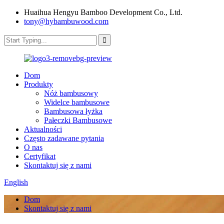
Huaihua Hengyu Bamboo Development Co., Ltd.
tony@hybambuwood.com
Dom
Produkty
Nóż bambusowy
Widelce bambusowe
Bambusowa łyżka
Pałeczki Bambusowe
Aktualności
Często zadawane pytania
O nas
Certyfikat
Skontaktuj się z nami
English
Dom
Skontaktuj się z nami