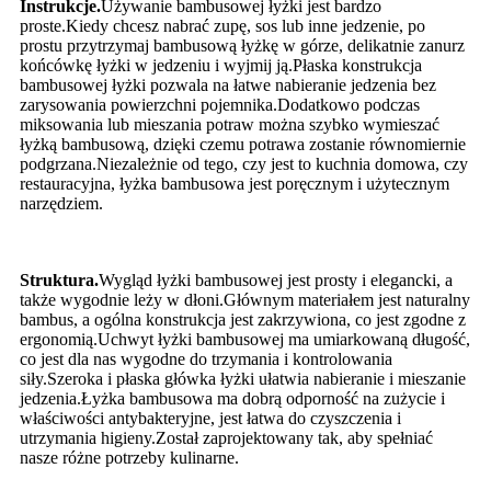
Instrukcje.
Używanie bambusowej łyżki jest bardzo
proste.Kiedy chcesz nabrać zupę, sos lub inne jedzenie, po
prostu przytrzymaj bambusową łyżkę w górze, delikatnie zanurz
końcówkę łyżki w jedzeniu i wyjmij ją.Płaska konstrukcja
bambusowej łyżki pozwala na łatwe nabieranie jedzenia bez
zarysowania powierzchni pojemnika.Dodatkowo podczas
miksowania lub mieszania potraw można szybko wymieszać
łyżką bambusową, dzięki czemu potrawa zostanie równomiernie
podgrzana.Niezależnie od tego, czy jest to kuchnia domowa, czy
restauracyjna, łyżka bambusowa jest poręcznym i użytecznym
narzędziem.
Struktura.
Wygląd łyżki bambusowej jest prosty i elegancki, a
także wygodnie leży w dłoni.Głównym materiałem jest naturalny
bambus, a ogólna konstrukcja jest zakrzywiona, co jest zgodne z
ergonomią.Uchwyt łyżki bambusowej ma umiarkowaną długość,
co jest dla nas wygodne do trzymania i kontrolowania
siły.Szeroka i płaska główka łyżki ułatwia nabieranie i mieszanie
jedzenia.Łyżka bambusowa ma dobrą odporność na zużycie i
właściwości antybakteryjne, jest łatwa do czyszczenia i
utrzymania higieny.Został zaprojektowany tak, aby spełniać
nasze różne potrzeby kulinarne.