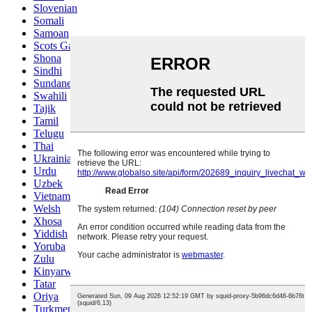
Slovenian
Somali
Samoan
Scots Gaelic
Shona
Sindhi
Sundanese
Swahili
Tajik
Tamil
Telugu
Thai
Ukrainian
Urdu
Uzbek
Vietnamese
Welsh
Xhosa
Yiddish
Yoruba
Zulu
Kinyarwanda
Tatar
Oriya
Turkmen