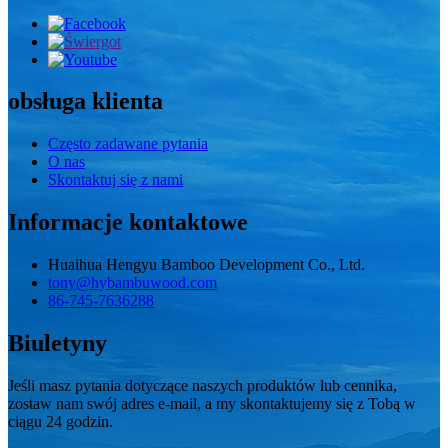
obsługa klienta
Często zadawane pytania
O nas
Skontaktuj się z nami
Informacje kontaktowe
Huaihua Hengyu Bamboo Development Co., Ltd.
tony@hybambuwood.com
86-745-7636288
Biuletyny
Jeśli masz pytania dotyczące naszych produktów lub cennika,
zostaw nam swój adres e-mail, a my skontaktujemy się z Tobą w
ciągu 24 godzin.