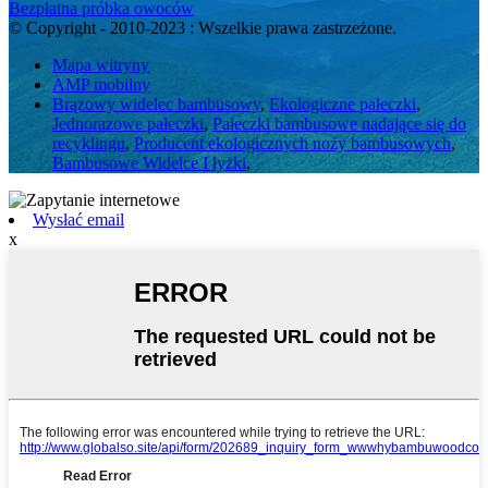
Bezpłatna próbka owoców
© Copyright - 2010-2023 : Wszelkie prawa zastrzeżone.
Mapa witryny
AMP mobilny
Brązowy widelec bambusowy
,
Ekologiczne pałeczki
,
Jednorazowe pałeczki
,
Pałeczki bambusowe nadające się do
recyklingu
,
Producent ekologicznych noży bambusowych
,
Bambusowe Widelce I łyżki
,
Wysłać email
x