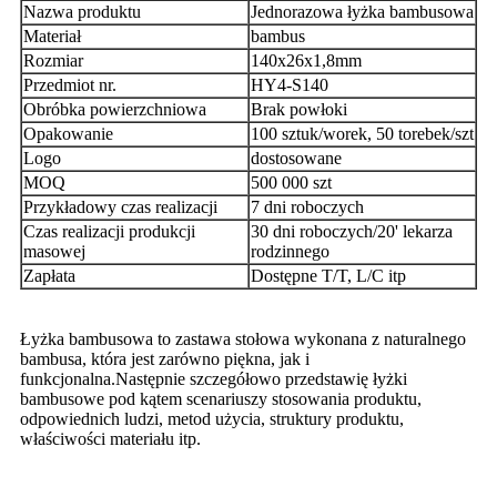
Nazwa produktu
Jednorazowa łyżka bambusowa
Materiał
bambus
Rozmiar
140x26x1,8mm
Przedmiot nr.
HY4-S140
Obróbka powierzchniowa
Brak powłoki
Opakowanie
100 sztuk/worek, 50 torebek/szt
Logo
dostosowane
MOQ
500 000 szt
Przykładowy czas realizacji
7 dni roboczych
Czas realizacji produkcji
30 dni roboczych/20' lekarza
masowej
rodzinnego
Zapłata
Dostępne T/T, L/C itp
Łyżka bambusowa to zastawa stołowa wykonana z naturalnego
bambusa, która jest zarówno piękna, jak i
funkcjonalna.Następnie szczegółowo przedstawię łyżki
bambusowe pod kątem scenariuszy stosowania produktu,
odpowiednich ludzi, metod użycia, struktury produktu,
właściwości materiału itp.