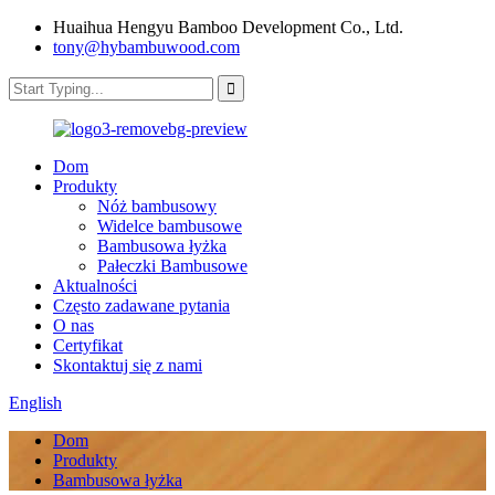
Huaihua Hengyu Bamboo Development Co., Ltd.
tony@hybambuwood.com
Dom
Produkty
Nóż bambusowy
Widelce bambusowe
Bambusowa łyżka
Pałeczki Bambusowe
Aktualności
Często zadawane pytania
O nas
Certyfikat
Skontaktuj się z nami
English
Dom
Produkty
Bambusowa łyżka